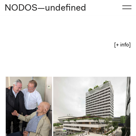
NODOS—undefined
Saltar
al
contenido
[+ info]